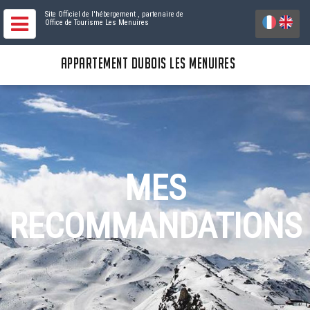
Site Officiel de l'hébergement
, partenaire de
Office de Tourisme Les Menuires
APPARTEMENT DUBOIS LES MENUIRES
MES
RECOMMANDATIONS